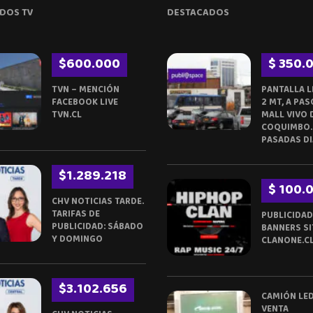
DOS TV
DESTACADOS
$600.000
$ 350.
TVN – MENCIÓN
PANTALLA L
FACEBOOK LIVE
2 MT, A PAS
TVN.CL
MALL VIVO 
COQUIMBO.
PASADAS DI
$1.289.218
$ 100.
CHV NOTICIAS TARDE.
TARIFAS DE
PUBLICIDAD
PUBLICIDAD: SÁBADO
BANNERS SI
Y DOMINGO
CLANONE.C
$3.102.656
CAMIÓN LED
VENTA