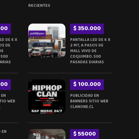
RECIENTES
000
$ 350.000
ED DE 6 X
PANTALLA LED DE 6 X
OS DE
2 MT, A PASOS DE
DE
MALL VIVO DE
 500
COQUIMBO. 500
ARIAS
PASADAS DIARIAS
000
$ 100.000
 EN
PUBLICIDAD EN
TIO WEB
BANNERS SITIO WEB
L
CLANONE.CL
 EN
$ 55000