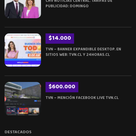
CHV NOTICIAS CENTRAL. TARIFAS DE
PUBLICIDAD: DOMINGO
$14.000
TVN – BANNER EXPANDIBLE DESKTOP. EN
SITIOS WEB: TVN.CL Y 24HORAS.CL
$600.000
TVN – MENCIÓN FACEBOOK LIVE TVN.CL
DESTACADOS