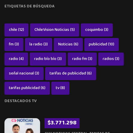
ETIQUETAS DE BÚSQUEDA
chile
(12)
ChileVision Noticias
(5)
coquimbo
(3)
fm
(3)
la radio
(3)
Noticias
(6)
publicidad
(10)
radio
(4)
radio bío bío
(3)
radio fm
(3)
radios
(3)
señal nacional
(3)
tarifas de publicidad
(6)
tarifas publicidad
(6)
tv
(8)
DESTACADOS TV
$3.771.298