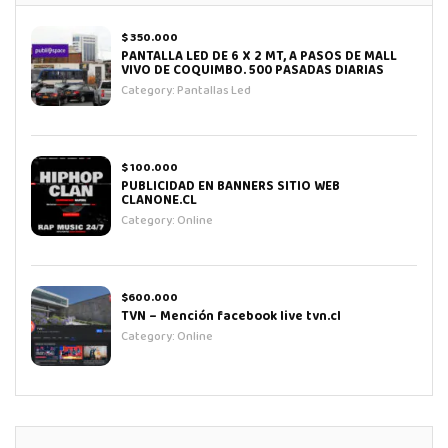
$ 350.000
PANTALLA LED DE 6 X 2 MT, A PASOS DE MALL
VIVO DE COQUIMBO. 500 PASADAS DIARIAS
Category:
Pantallas Led
$ 100.000
PUBLICIDAD EN BANNERS SITIO WEB
CLANONE.CL
Category:
Online
$600.000
TVN – Mención facebook live tvn.cl
Category:
Online