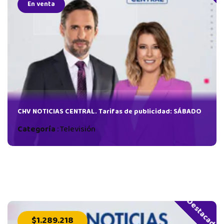
En venta
CHV NOTICIAS CENTRAL. Tarifas de publicidad: SÁBADO
Categoría
:
Televisión
Destacado
$1.289.218