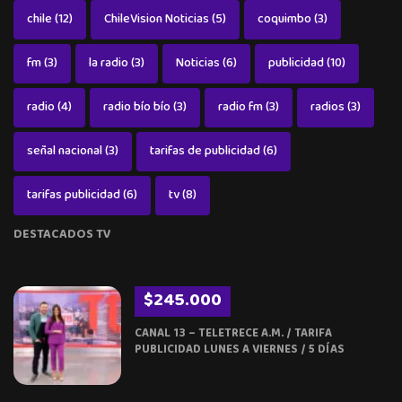
chile
(12)
ChileVision Noticias
(5)
coquimbo
(3)
fm
(3)
la radio
(3)
Noticias
(6)
publicidad
(10)
radio
(4)
radio bío bío
(3)
radio fm
(3)
radios
(3)
señal nacional
(3)
tarifas de publicidad
(6)
tarifas publicidad
(6)
tv
(8)
DESTACADOS TV
$245.000
CANAL 13 – TELETRECE A.M. / TARIFA
PUBLICIDAD LUNES A VIERNES / 5 DÍAS