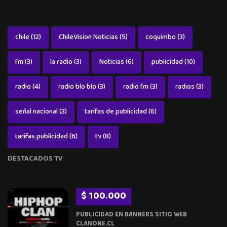
chile
(12)
ChileVision Noticias
(5)
coquimbo
(3)
fm
(3)
la radio
(3)
Noticias
(6)
publicidad
(10)
radio
(4)
radio bío bío
(3)
radio fm
(3)
radios
(3)
señal nacional
(3)
tarifas de publicidad
(6)
tarifas publicidad
(6)
tv
(8)
DESTACADOS TV
$ 100.000
PUBLICIDAD EN BANNERS SITIO WEB
CLANONE.CL