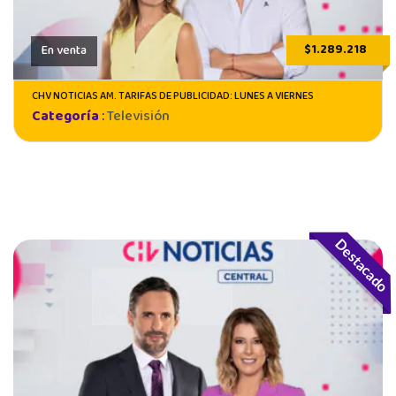
$1.289.218
En venta
CHV NOTICIAS AM. TARIFAS DE PUBLICIDAD: LUNES A VIERNES
Categoría
:
Televisión
Destacado