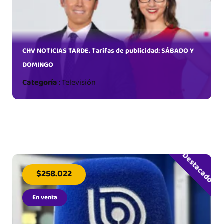
CHV NOTICIAS TARDE. Tarifas de publicidad: SÁBADO Y
DOMINGO
Categoría
:
Televisión
Destacado
$258.022
En venta
arifa