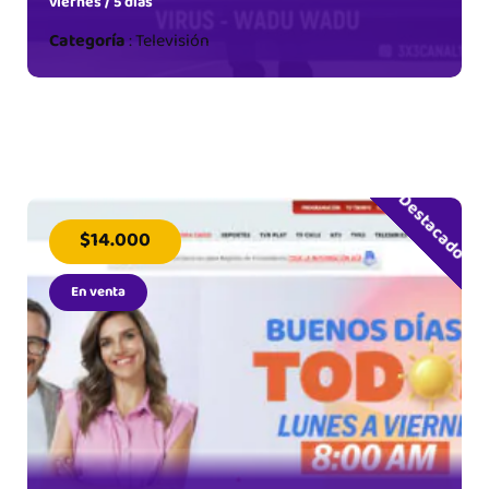
viernes / 5 días
Categoría
:
Televisión
Destacado
$14.000
En venta
en