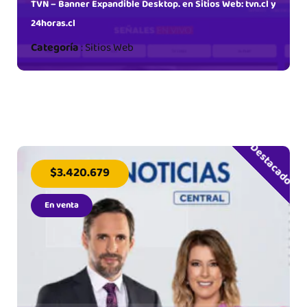
TVN – Banner Expandible Desktop. en Sitios Web: tvn.cl y
24horas.cl
Categoría
:
Sitios Web
Destacado
$3.420.679
En venta