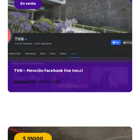
En venta
TVN – Mención facebook live tvn.cl
Categoría
:
Sitios Web
$ 55000