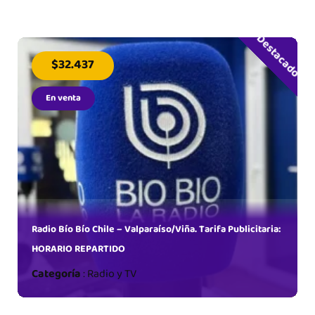
Destacado
$32.437
En venta
.
TIDO
Radio Bío Bío Chile – Valparaíso/Viña. Tarifa Publicitaria:
HORARIO REPARTIDO
Categoría
:
Radio y TV