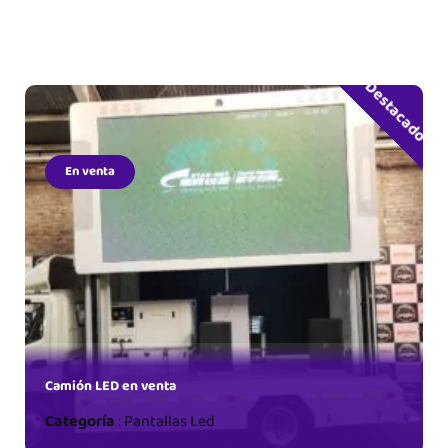
Destacado
En venta
Camión LED en venta
Categoría
:
Pantallas Led