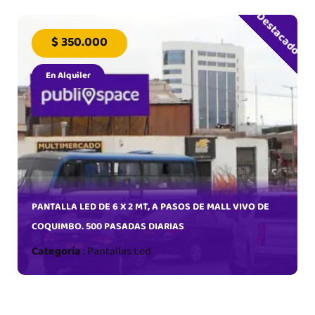
Destacado
$ 350.000
En Alquiler
 DE
ADAS
PANTALLA LED DE 6 X 2 MT, A PASOS DE MALL VIVO DE
COQUIMBO. 500 PASADAS DIARIAS
Categoría
:
Pantallas Led