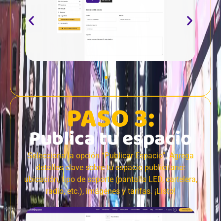
PASO 3:
Publica tu espacio
Selecciona la opción “Publicar Espacio”. Agrega
detalles clave sobre tu espacio publicitario:
ubicación, tipo de soporte (pantalla LED, cartelera,
radio, etc.), imágenes y tarifas. ¡Listo!