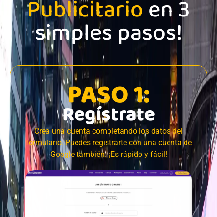
Publicitario
en 3
simples pasos!
PASO 1:
Regístrate
Crea una cuenta completando los datos del
formulario. Puedes registrarte con una cuenta de
Google también. ¡Es rápido y fácil!