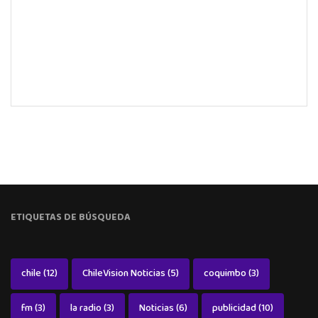
ETIQUETAS DE BÚSQUEDA
chile
(12)
ChileVision Noticias
(5)
coquimbo
(3)
fm
(3)
la radio
(3)
Noticias
(6)
publicidad
(10)