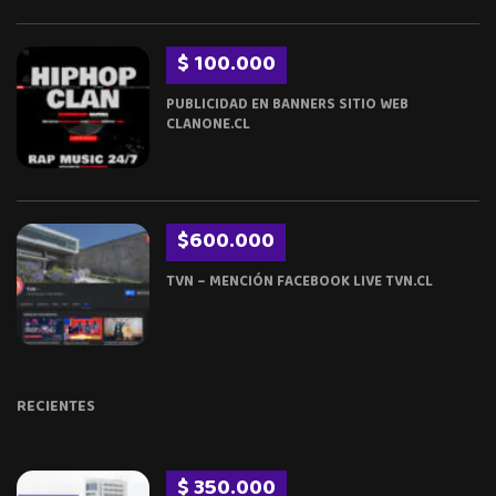
$ 100.000
PUBLICIDAD EN BANNERS SITIO WEB
CLANONE.CL
$600.000
TVN – MENCIÓN FACEBOOK LIVE TVN.CL
RECIENTES
$ 350.000