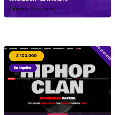
COQUIMBO. 500 PASADAS DIARIAS
Categoría
:
Pantallas Led
Destacado
$ 100.000
En Alquiler