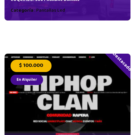
COQUIMBO. 500 PASADAS DIARIAS
Categoría
:
Pantallas Led
Destacado
$ 100.000
En Alquiler