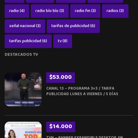
radio
(4)
radio bío bío
(3)
radio fm
(3)
radios
(3)
señal nacional
(3)
tarifas de publicidad
(6)
tarifas publicidad
(6)
tv
(8)
DESTACADOS TV
$53.000
CANAL 13 – PROGRAMA 3×3 / TARIFA
PUBLICIDAD LUNES A VIERNES / 5 DÍAS
$14.000