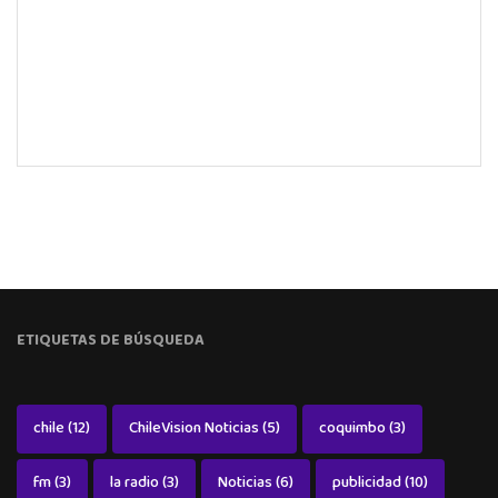
ETIQUETAS DE BÚSQUEDA
chile
(12)
ChileVision Noticias
(5)
coquimbo
(3)
fm
(3)
la radio
(3)
Noticias
(6)
publicidad
(10)