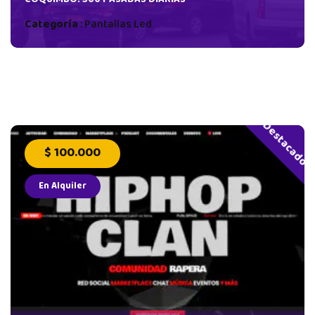
COQUIMBO. 500 PASADAS DIARIAS
Categoría
:
Pantallas Led
Destacado
$ 100.000
En Alquiler