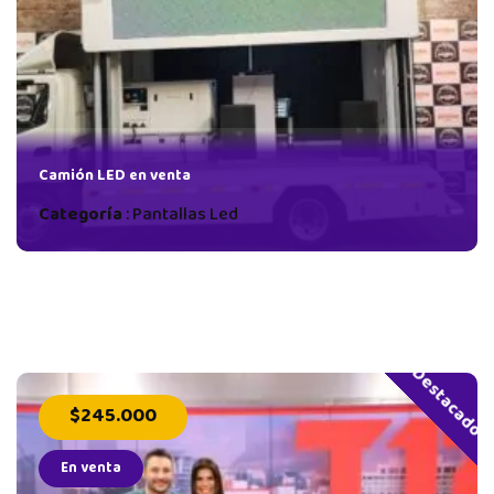
Camión LED en venta
Categoría
:
Pantallas Led
Destacado
$245.000
En venta