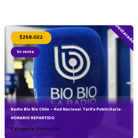
Destacado
$258.022
En venta
a
Radio Bío Bío Chile – Red Nacional. Tarifa Publicitaria:
HORARIO REPARTIDO
Categoría
:
Radio y TV