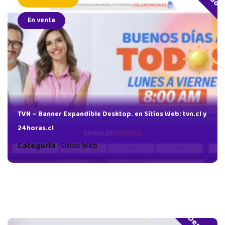
En venta
tios
TVN – Banner Expandible Desktop. en Sitios Web: tvn.cl y
24horas.cl
Categoría
:
Sitios Web