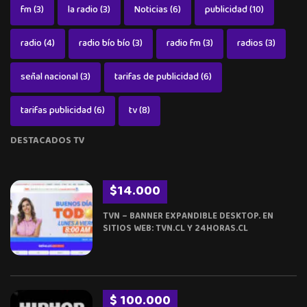
fm
(3)
la radio
(3)
Noticias
(6)
publicidad
(10)
radio
(4)
radio bío bío
(3)
radio fm
(3)
radios
(3)
señal nacional
(3)
tarifas de publicidad
(6)
tarifas publicidad
(6)
tv
(8)
DESTACADOS TV
$14.000
TVN – BANNER EXPANDIBLE DESKTOP. EN
SITIOS WEB: TVN.CL Y 24HORAS.CL
$ 100.000