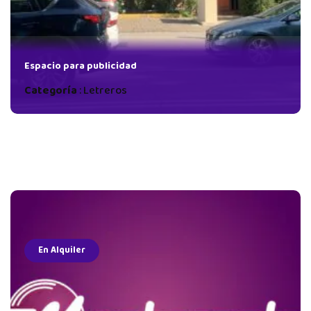
Espacio para publicidad
Categoría
:
Letreros
En Alquiler
u