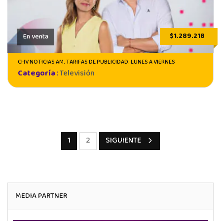
$1.289.218
En venta
CHV NOTICIAS AM. TARIFAS DE PUBLICIDAD: LUNES A VIERNES
Categoría
:
Televisión
1
2
SIGUIENTE
MEDIA PARTNER