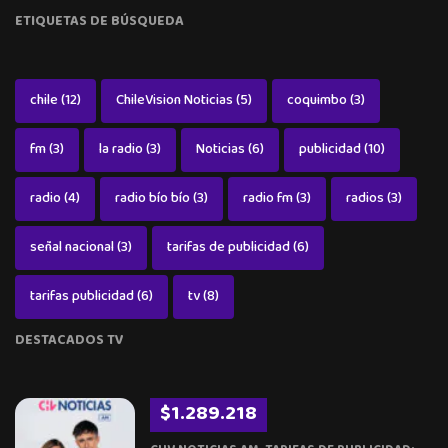
ETIQUETAS DE BÚSQUEDA
chile
(12)
ChileVision Noticias
(5)
coquimbo
(3)
fm
(3)
la radio
(3)
Noticias
(6)
publicidad
(10)
radio
(4)
radio bío bío
(3)
radio fm
(3)
radios
(3)
señal nacional
(3)
tarifas de publicidad
(6)
tarifas publicidad
(6)
tv
(8)
DESTACADOS TV
$1.289.218