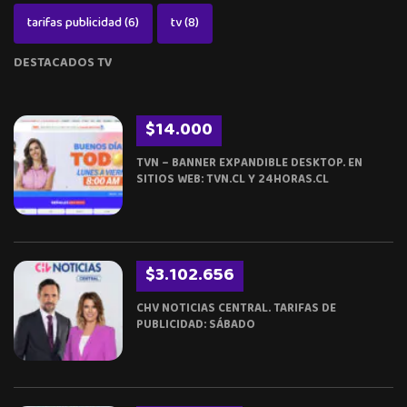
tarifas publicidad
(6)
tv
(8)
DESTACADOS TV
$14.000
TVN – BANNER EXPANDIBLE DESKTOP. EN
SITIOS WEB: TVN.CL Y 24HORAS.CL
$3.102.656
CHV NOTICIAS CENTRAL. TARIFAS DE
PUBLICIDAD: SÁBADO