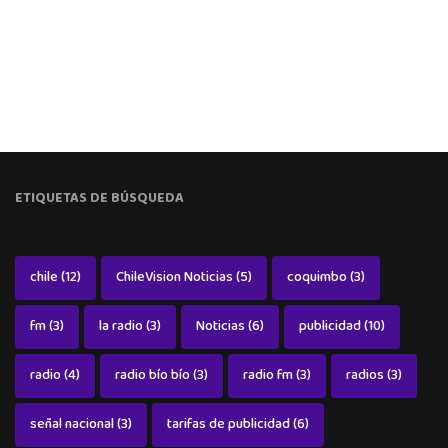
ETIQUETAS DE BÚSQUEDA
chile
(12)
ChileVision Noticias
(5)
coquimbo
(3)
fm
(3)
la radio
(3)
Noticias
(6)
publicidad
(10)
radio
(4)
radio bío bío
(3)
radio fm
(3)
radios
(3)
señal nacional
(3)
tarifas de publicidad
(6)