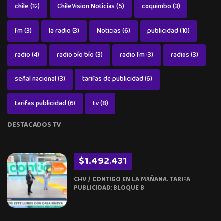
chile
(12)
ChileVision Noticias
(5)
coquimbo
(3)
fm
(3)
la radio
(3)
Noticias
(6)
publicidad
(10)
radio
(4)
radio bío bío
(3)
radio fm
(3)
radios
(3)
señal nacional
(3)
tarifas de publicidad
(6)
tarifas publicidad
(6)
tv
(8)
DESTACADOS TV
$1.492.431
CHV / CONTIGO EN LA MAÑANA. TARIFA
PUBLICIDAD: BLOQUE B