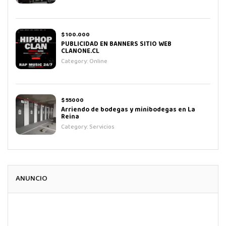
$ 100.000
PUBLICIDAD EN BANNERS SITIO WEB
CLANONE.CL
Category:
Online
$ 55000
Arriendo de bodegas y minibodegas en La
Reina
Category:
Servicios
ANUNCIO