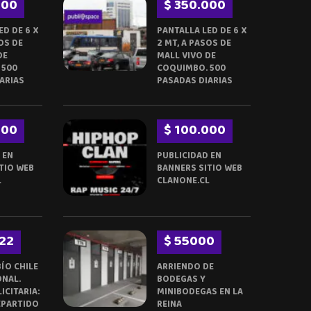
000
$ 350.000
ED DE 6 X
PANTALLA LED DE 6 X
OS DE
2 MT, A PASOS DE
DE
MALL VIVO DE
 500
COQUIMBO. 500
ARIAS
PASADAS DIARIAS
000
$ 100.000
 EN
PUBLICIDAD EN
TIO WEB
BANNERS SITIO WEB
L
CLANONE.CL
22
$ 55000
BÍO CHILE
ARRIENDO DE
ONAL.
BODEGAS Y
ICITARIA:
MINIBODEGAS EN LA
EPARTIDO
REINA