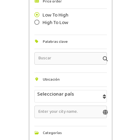
Price order
Low To High
High To Low
Palabras clave
Ubicación
Seleccionar país
Categorías