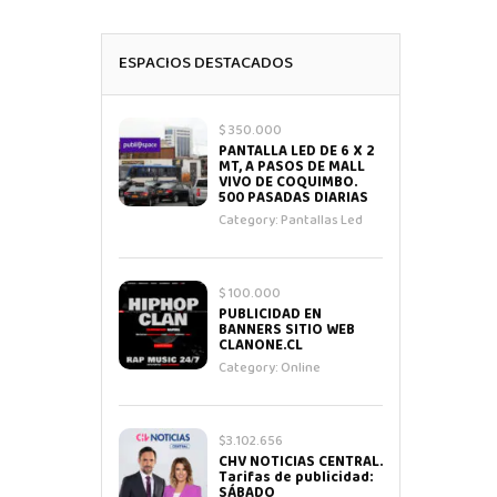
ESPACIOS DESTACADOS
$ 350.000
PANTALLA LED DE 6 X 2
MT, A PASOS DE MALL
VIVO DE COQUIMBO.
500 PASADAS DIARIAS
Category:
Pantallas Led
$ 100.000
PUBLICIDAD EN
BANNERS SITIO WEB
CLANONE.CL
Category:
Online
$3.102.656
CHV NOTICIAS CENTRAL.
Tarifas de publicidad:
SÁBADO