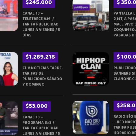
$245.000
$ 350.
CANAL 13 –
PANTALLA L
TELETRECE A.M. /
2 MT, A PAS
TARIFA PUBLICIDAD
MALL VIVO 
LUNES A VIERNES / 5
COQUIMBO.
DÍAS
PASADAS DI
$1.289.218
$ 100.
CHV NOTICIAS TARDE.
PUBLICIDAD
TARIFAS DE
BANNERS SI
PUBLICIDAD: SÁBADO
CLANONE.C
Y DOMINGO
$258.0
$53.000
RADIO BÍO 
CANAL 13 –
– RED NACI
PROGRAMA 3×3 /
TARIFA PUBL
TARIFA PUBLICIDAD
HORARIO R
LUNES A VIERNES / 5