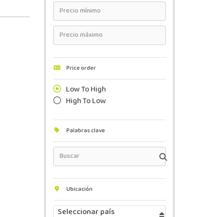
Price order
Low To High
High To Low
Palabras clave
Ubicación
Seleccionar país