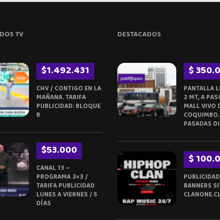
DOS TV
DESTACADOS
$1.492.431
$ 350.
CHV / CONTIGO EN LA
PANTALLA L
MAÑANA. TARIFA
2 MT, A PAS
PUBLICIDAD: BLOQUE
MALL VIVO 
B
COQUIMBO.
PASADAS DI
$53.000
$ 100.
CANAL 13 –
PROGRAMA 3×3 /
PUBLICIDAD
TARIFA PUBLICIDAD
BANNERS SI
LUNES A VIERNES / 5
CLANONE.C
DÍAS