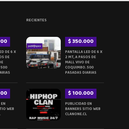
RECIENTES
000
$ 350.000
ED DE 6 X
PANTALLA LED DE 6 X
OS DE
2 MT, A PASOS DE
DE
MALL VIVO DE
 500
COQUIMBO. 500
ARIAS
PASADAS DIARIAS
000
$ 100.000
 EN
PUBLICIDAD EN
TIO WEB
BANNERS SITIO WEB
L
CLANONE.CL