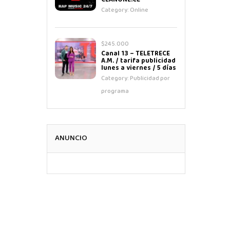
CLANONE.CL
Category:
Online
$245.000
Canal 13 – TELETRECE
A.M. / tarifa publicidad
lunes a viernes / 5 días
Category:
Publicidad por
programa
ANUNCIO