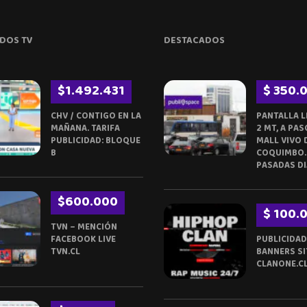
DOS TV
DESTACADOS
$1.492.431
$ 350.
CHV / CONTIGO EN LA
PANTALLA L
MAÑANA. TARIFA
2 MT, A PAS
PUBLICIDAD: BLOQUE
MALL VIVO 
B
COQUIMBO.
PASADAS DI
$600.000
$ 100.
TVN – MENCIÓN
FACEBOOK LIVE
PUBLICIDAD
TVN.CL
BANNERS SI
CLANONE.C