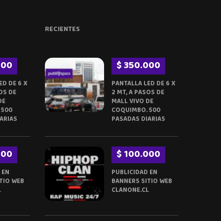
RECIENTES
000
$ 350.000
ED DE 6 X
PANTALLA LED DE 6 X
OS DE
2 MT, A PASOS DE
DE
MALL VIVO DE
 500
COQUIMBO. 500
ARIAS
PASADAS DIARIAS
000
$ 100.000
 EN
PUBLICIDAD EN
TIO WEB
BANNERS SITIO WEB
L
CLANONE.CL