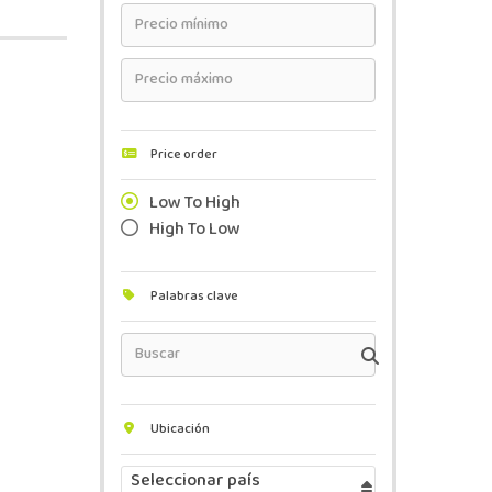
Price order
Low To High
High To Low
Palabras clave
Ubicación
Seleccionar país