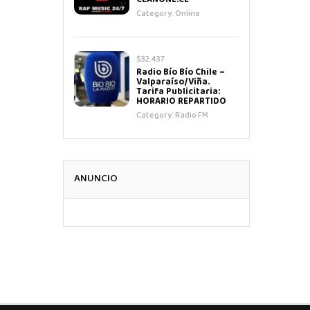
CLANONE.CL
Category:
Online
$32.437
Radio Bío Bío Chile –
Valparaíso/Viña.
Tarifa Publicitaria:
HORARIO REPARTIDO
Category:
Radio FM
ANUNCIO