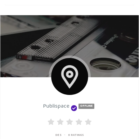
Publispace
OFFLINE
•
DE 5
0 RATINGS