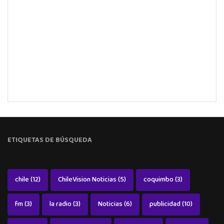
ETIQUETAS DE BÚSQUEDA
chile
(12)
ChileVision Noticias
(5)
coquimbo
(3)
fm
(3)
la radio
(3)
Noticias
(6)
publicidad
(10)