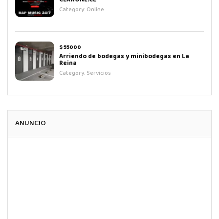
CLANONE.CL
Category:
Online
$ 55000
Arriendo de bodegas y minibodegas en La
Reina
Category:
Servicios
ANUNCIO