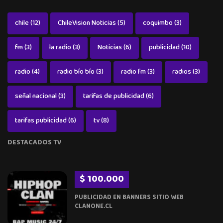
chile
(12)
ChileVision Noticias
(5)
coquimbo
(3)
fm
(3)
la radio
(3)
Noticias
(6)
publicidad
(10)
radio
(4)
radio bío bío
(3)
radio fm
(3)
radios
(3)
señal nacional
(3)
tarifas de publicidad
(6)
tarifas publicidad
(6)
tv
(8)
DESTACADOS TV
$ 100.000
PUBLICIDAD EN BANNERS SITIO WEB
CLANONE.CL