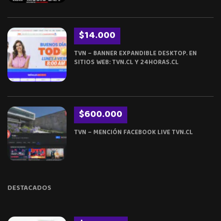
$14.000
TVN – BANNER EXPANDIBLE DESKTOP. EN
SITIOS WEB: TVN.CL Y 24HORAS.CL
$600.000
TVN – MENCIÓN FACEBOOK LIVE TVN.CL
DESTACADOS