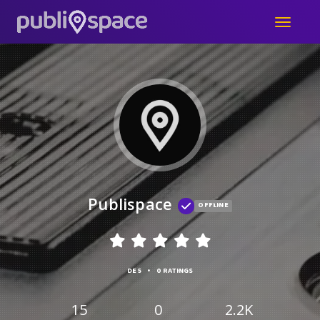
Publispace
OFFLINE
•
DE 5
0 RATINGS
15
0
2.2K